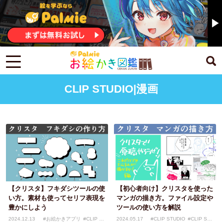
CLIP STUDIO|漫画
【クリスタ】フキダシツールの使
【初心者向け】クリスタを使った
い方。素材も使ってセリフ表現を
マンガの描き方。ファイル設定や
豊かにしよう
ツールの使い方を解説
2024.12.13
#お絵かきアプリ
#CLIP ST
2024.05.17
#CLIP STUDIO
#CLIP STU