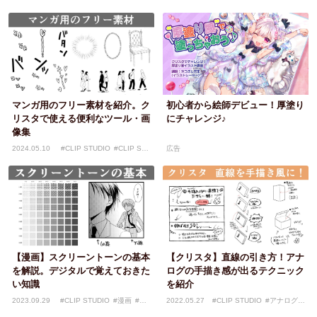
UDIO|素材・ブラシ
#CLIP
DIO|漫画
STUDIO|漫画
#マンガ
マンガ用のフリー素材を紹介。ク
初心者から絵師デビュー！厚塗り
リスタで使える便利なツール・画
にチャレンジ♪
像集
2024.05.10
#CLIP STUDIO
#CLIP STU
広告
DIO|素材・ブラシ
#CLIP ST
UDIO|漫画
【漫画】スクリーントーンの基本
【クリスタ】直線の引き方！アナ
を解説。デジタルで覚えておきた
ログの手描き感が出るテクニック
い知識
を紹介
2023.09.29
#CLIP STUDIO
#漫画
#CLI
2022.05.27
#CLIP STUDIO
#アナログ画
P STUDIO|デジタル画材
#C
材|デジタル画材
#CLIP STU