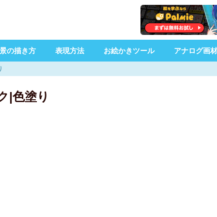
景の描き方
表現方法
お絵かきツール
アナログ画
り
ク|色塗り