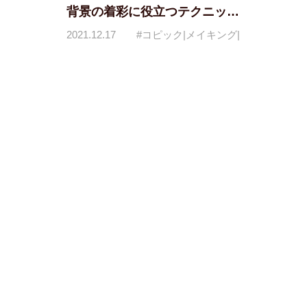
背景の着彩に役立つテクニック
を覚えよう
2021.12.17
#コピック|メイキング|
色塗り
#キャラクターイラスト|
コピック|色塗り