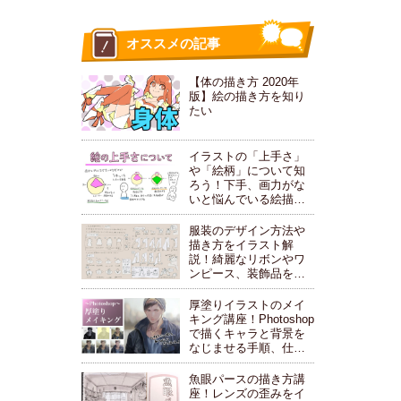
オススメの記事
【体の描き方 2020年
版】絵の描き方を知り
たい
イラストの「上手さ」
や「絵柄」について知
ろう！下手、画力がな
いと悩んでいる絵描き
さんにおすすめ！
服装のデザイン方法や
描き方をイラスト解
説！綺麗なリボンやワ
ンピース、装飾品を描
こう！
厚塗りイラストのメイ
キング講座！Photoshop
で描くキャラと背景を
なじませる手順、仕上
げや加工方法もご紹介
します。
魚眼パースの描き方講
座！レンズの歪みをイ