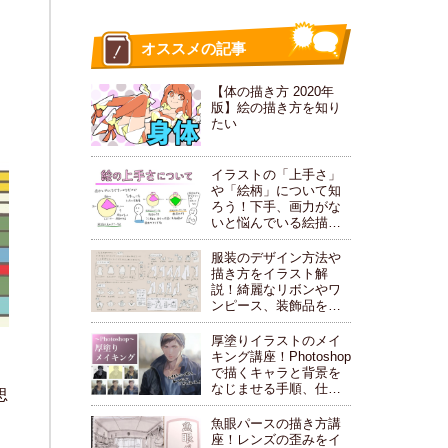
オススメの記事
【体の描き方 2020年
版】絵の描き方を知り
たい
イラストの「上手さ」
や「絵柄」について知
ろう！下手、画力がな
いと悩んでいる絵描き
さんにおすすめ！
服装のデザイン方法や
描き方をイラスト解
説！綺麗なリボンやワ
ンピース、装飾品を描
こう！
厚塗りイラストのメイ
キング講座！Photoshop
で描くキャラと背景を
なじませる手順、仕上
思
げや加工方法もご紹介
します。
魚眼パースの描き方講
座！レンズの歪みをイ