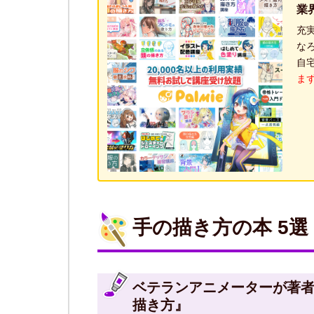
業
充
な
自
ま
手の描き方の本 5選
ベテランアニメーターが著
描き方』