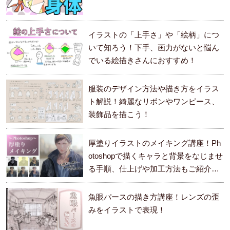
イラストの「上手さ」や「絵柄」につ
いて知ろう！下手、画力がないと悩ん
でいる絵描きさんにおすすめ！
服装のデザイン方法や描き方をイラス
ト解説！綺麗なリボンやワンピース、
装飾品を描こう！
厚塗りイラストのメイキング講座！Ph
otoshopで描くキャラと背景をなじませ
る手順、仕上げや加工方法もご紹介し
ます。
魚眼パースの描き方講座！レンズの歪
みをイラストで表現！