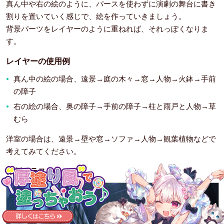
真ん中や右の絵のように、パースを使わずに演劇の舞台に書き
割りを置いていく感じで、絵を作っていきましょう。
背景パーツをレイヤーのように重ねれば、それっぽくなりま
す。
レイヤーの使用例
真ん中の絵の場合、遠景→庭の木々→窓→人物→火鉢→手前
の障子
右の絵の場合、奥の障子→手前の障子→柱と雨戸と人物→草
むら
洋室の場合は、遠景→壁や窓→ソファ→人物→観葉植物などで
考えてみてください。
作例イラスト