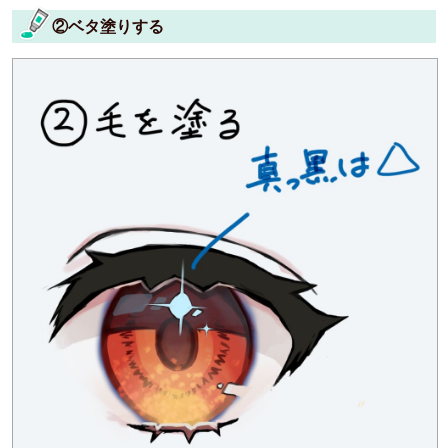
②ベタ塗りする