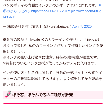
ペンのボディの内側にインクがつかず、きれいに作れます。
#
私のからっぽペン
https://t.co/U0w9EZ2ULx
pic.twitter.com/ufBg
K8GNlE
— 株式会社呉竹【文具】 (@kuretakejapan)
April 7, 2020
※呉竹の製品「ink-café 私のカラーインク作り」、「ink-café
おうちで楽しむ 私のカラーインク作り」で作成したインクを使
用しましょう。
※インクの吸い上げ過ぎに注意。綿芯の8割程度が適量です。
※綿芯についたインクは拭き取ってからボディに入れます。
ペンの使い方・注意点に関して、呉竹の公式サイト・公式ツイ
ッターのご投稿に記載してあります。よく確認してから製品を
使いましょう。
ほそ芯、ほそふで芯の二種類が販売