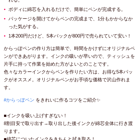
ボディに綿芯を入れるだけで、簡単にペンが完成する。
パッケージを開けてからペンの完成まで、1分もかからなか
った気がする。
1本200円だけど、5本パックが800円で売られていて安い！
からっぽペンの作り方は簡単で、時間をかけずにオリジナルペ
ンができあがります。インクの吸いが早いので、ティッシュを
片手に持って作業を始めた方がよいとのことです。
色々なカラーインクからペンを作りたい方は、お得な5本パッ
クがオススメ。オリジナルペンがお手頃な価格で沢山作れま
す。
#からっぽペン
をきれいに作るコツをご紹介✨
■インクを吸い上げすぎない！
8割目安で取り出す→取り出した後インクが綿芯全体に行き渡
ります。
■綿芯についたインクをきちんと拭き取る！