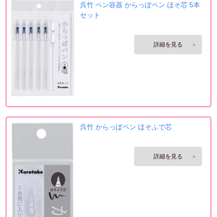
呉竹 ペン容器 からっぽペン ほそ芯 5本
セット
呉竹 からっぽペン ほそふで芯