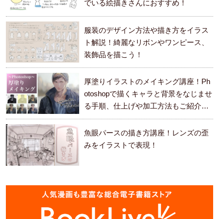
でいる絵描きさんにおすすめ！
服装のデザイン方法や描き方をイラス
ト解説！綺麗なリボンやワンピース、
装飾品を描こう！
厚塗りイラストのメイキング講座！Ph
otoshopで描くキャラと背景をなじませ
る手順、仕上げや加工方法もご紹介し
ます。
魚眼パースの描き方講座！レンズの歪
みをイラストで表現！