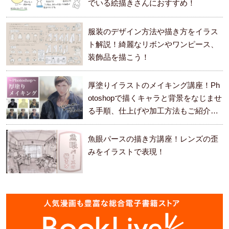
でいる絵描きさんにおすすめ！
服装のデザイン方法や描き方をイラス
ト解説！綺麗なリボンやワンピース、
装飾品を描こう！
厚塗りイラストのメイキング講座！Ph
otoshopで描くキャラと背景をなじませ
る手順、仕上げや加工方法もご紹介し
ます。
魚眼パースの描き方講座！レンズの歪
みをイラストで表現！