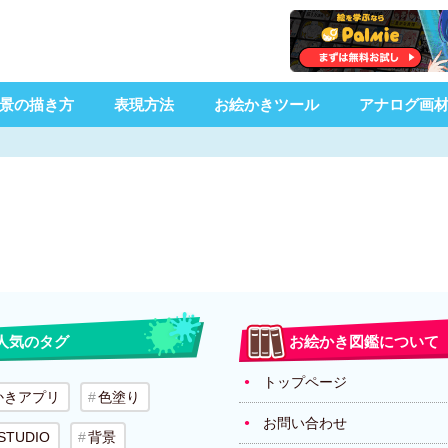
景の描き方
表現方法
お絵かきツール
アナログ画
人気のタグ
お絵かき図鑑について
トップページ
かきアプリ
色塗り
お問い合わせ
 STUDIO
背景