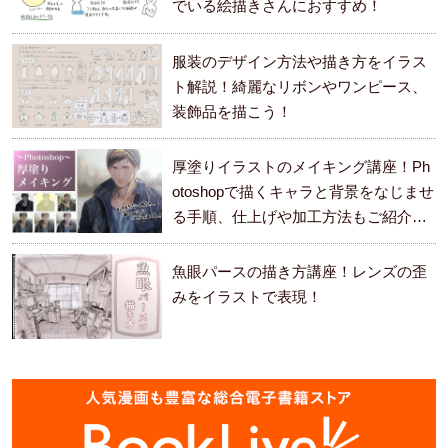
でいる絵描きさんにおすすめ！
服装のデザイン方法や描き方をイラス
ト解説！綺麗なリボンやワンピース、
装飾品を描こう！
厚塗りイラストのメイキング講座！Ph
otoshopで描くキャラと背景をなじませ
る手順、仕上げや加工方法もご紹介し
ます。
魚眼パースの描き方講座！レンズの歪
みをイラストで表現！