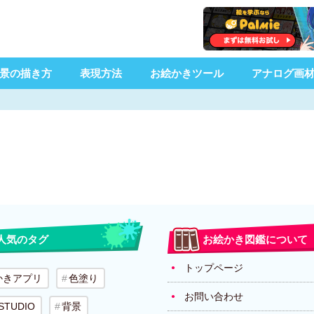
景の描き方
表現方法
お絵かきツール
アナログ画
人気のタグ
お絵かき図鑑について
トップページ
かきアプリ
色塗り
お問い合わせ
 STUDIO
背景