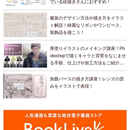
でいる絵描きさんにおすすめ！
服装のデザイン方法や描き方をイラス
ト解説！綺麗なリボンやワンピース、
装飾品を描こう！
厚塗りイラストのメイキング講座！Ph
otoshopで描くキャラと背景をなじませ
る手順、仕上げや加工方法もご紹介し
ます。
魚眼パースの描き方講座！レンズの歪
みをイラストで表現！