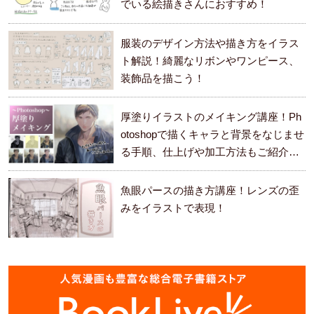
でいる絵描きさんにおすすめ！
服装のデザイン方法や描き方をイラス
ト解説！綺麗なリボンやワンピース、
装飾品を描こう！
厚塗りイラストのメイキング講座！Ph
otoshopで描くキャラと背景をなじませ
る手順、仕上げや加工方法もご紹介し
ます。
魚眼パースの描き方講座！レンズの歪
みをイラストで表現！