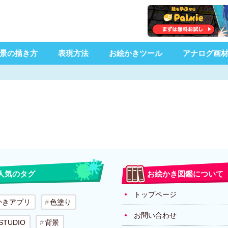
景の描き方
表現方法
お絵かきツール
アナログ画
人気のタグ
お絵かき図鑑について
トップページ
かきアプリ
色塗り
お問い合わせ
 STUDIO
背景