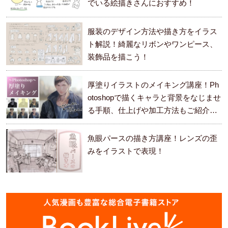
でいる絵描きさんにおすすめ！
服装のデザイン方法や描き方をイラス
ト解説！綺麗なリボンやワンピース、
装飾品を描こう！
厚塗りイラストのメイキング講座！Ph
otoshopで描くキャラと背景をなじませ
る手順、仕上げや加工方法もご紹介し
ます。
魚眼パースの描き方講座！レンズの歪
みをイラストで表現！