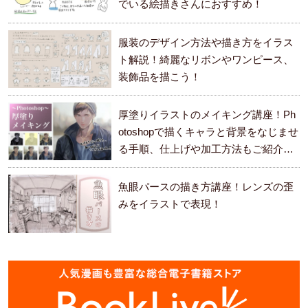
でいる絵描きさんにおすすめ！
服装のデザイン方法や描き方をイラス
ト解説！綺麗なリボンやワンピース、
装飾品を描こう！
厚塗りイラストのメイキング講座！Ph
otoshopで描くキャラと背景をなじませ
る手順、仕上げや加工方法もご紹介し
ます。
魚眼パースの描き方講座！レンズの歪
みをイラストで表現！