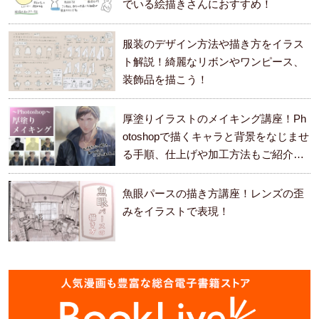
でいる絵描きさんにおすすめ！
服装のデザイン方法や描き方をイラス
ト解説！綺麗なリボンやワンピース、
装飾品を描こう！
厚塗りイラストのメイキング講座！Ph
otoshopで描くキャラと背景をなじませ
る手順、仕上げや加工方法もご紹介し
ます。
魚眼パースの描き方講座！レンズの歪
みをイラストで表現！