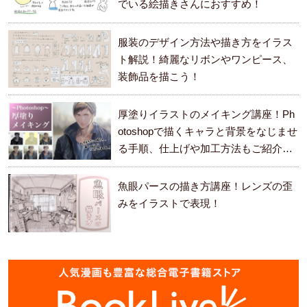
でいる絵描きさんにおすすめ！
服装のデザイン方法や描き方をイラス
ト解説！綺麗なリボンやワンピース、
装飾品を描こう！
厚塗りイラストのメイキング講座！Ph
otoshopで描くキャラと背景をなじませ
る手順、仕上げや加工方法もご紹介し
ます。
魚眼パースの描き方講座！レンズの歪
みをイラストで表現！