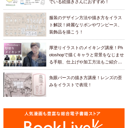
でいる絵描きさんにおすすめ！
服装のデザイン方法や描き方をイラス
ト解説！綺麗なリボンやワンピース、
装飾品を描こう！
厚塗りイラストのメイキング講座！Ph
otoshopで描くキャラと背景をなじませ
る手順、仕上げや加工方法もご紹介し
ます。
魚眼パースの描き方講座！レンズの歪
みをイラストで表現！