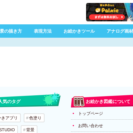
景の描き方
表現方法
お絵かきツール
アナログ画
人気のタグ
お絵かき図鑑について
トップページ
かきアプリ
色塗り
お問い合わせ
 STUDIO
背景