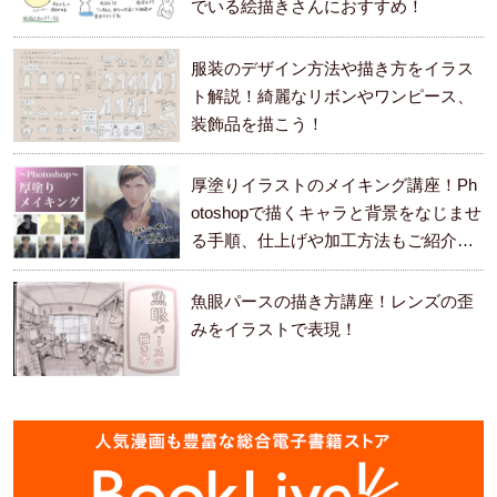
でいる絵描きさんにおすすめ！
服装のデザイン方法や描き方をイラス
ト解説！綺麗なリボンやワンピース、
装飾品を描こう！
厚塗りイラストのメイキング講座！Ph
otoshopで描くキャラと背景をなじませ
る手順、仕上げや加工方法もご紹介し
ます。
魚眼パースの描き方講座！レンズの歪
みをイラストで表現！