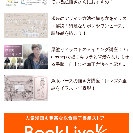
でいる絵描きさんにおすすめ！
服装のデザイン方法や描き方をイラス
ト解説！綺麗なリボンやワンピース、
装飾品を描こう！
厚塗りイラストのメイキング講座！Ph
otoshopで描くキャラと背景をなじませ
る手順、仕上げや加工方法もご紹介し
ます。
魚眼パースの描き方講座！レンズの歪
みをイラストで表現！