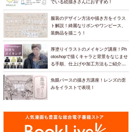
でいる絵描きさんにおすすめ！
服装のデザイン方法や描き方をイラス
ト解説！綺麗なリボンやワンピース、
装飾品を描こう！
厚塗りイラストのメイキング講座！Ph
otoshopで描くキャラと背景をなじませ
る手順、仕上げや加工方法もご紹介し
ます。
魚眼パースの描き方講座！レンズの歪
みをイラストで表現！