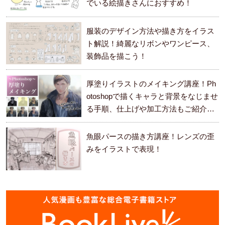
でいる絵描きさんにおすすめ！
服装のデザイン方法や描き方をイラス
ト解説！綺麗なリボンやワンピース、
装飾品を描こう！
厚塗りイラストのメイキング講座！Ph
otoshopで描くキャラと背景をなじませ
る手順、仕上げや加工方法もご紹介し
ます。
魚眼パースの描き方講座！レンズの歪
みをイラストで表現！