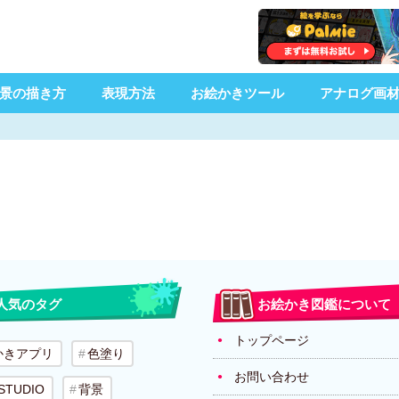
景の描き方
表現方法
お絵かきツール
アナログ画
人気のタグ
お絵かき図鑑について
トップページ
かきアプリ
色塗り
お問い合わせ
 STUDIO
背景