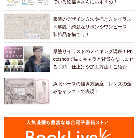
でいる絵描きさんにおすすめ！
服装のデザイン方法や描き方をイラス
ト解説！綺麗なリボンやワンピース、
装飾品を描こう！
厚塗りイラストのメイキング講座！Ph
otoshopで描くキャラと背景をなじませ
る手順、仕上げや加工方法もご紹介し
ます。
魚眼パースの描き方講座！レンズの歪
みをイラストで表現！