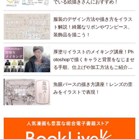
でいる絵描きさんにおすすめ！
服装のデザイン方法や描き方をイラス
ト解説！綺麗なリボンやワンピース、
装飾品を描こう！
厚塗りイラストのメイキング講座！Ph
otoshopで描くキャラと背景をなじませ
る手順、仕上げや加工方法もご紹介し
ます。
魚眼パースの描き方講座！レンズの歪
みをイラストで表現！