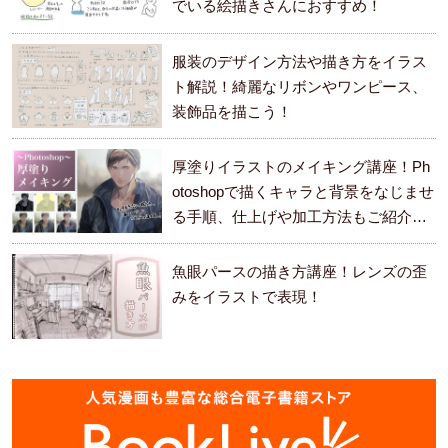
でいる絵描きさんにおすすめ！
服装のデザイン方法や描き方をイラス
ト解説！綺麗なリボンやワンピース、
装飾品を描こう！
厚塗りイラストのメイキング講座！Ph
otoshopで描くキャラと背景をなじませ
る手順、仕上げや加工方法もご紹介し
ます。
魚眼パースの描き方講座！レンズの歪
みをイラストで表現！