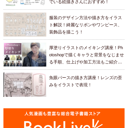
でいる絵描きさんにおすすめ！
服装のデザイン方法や描き方をイラス
ト解説！綺麗なリボンやワンピース、
装飾品を描こう！
厚塗りイラストのメイキング講座！Ph
otoshopで描くキャラと背景をなじませ
る手順、仕上げや加工方法もご紹介し
ます。
魚眼パースの描き方講座！レンズの歪
みをイラストで表現！