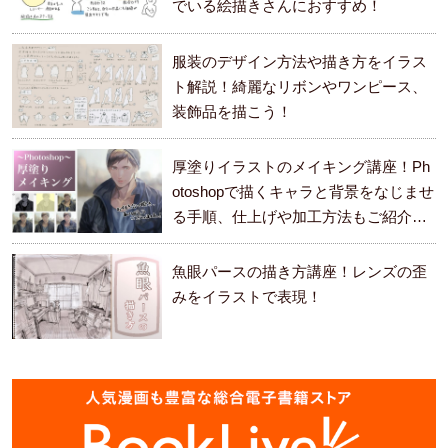
でいる絵描きさんにおすすめ！
服装のデザイン方法や描き方をイラス
ト解説！綺麗なリボンやワンピース、
装飾品を描こう！
厚塗りイラストのメイキング講座！Ph
otoshopで描くキャラと背景をなじませ
る手順、仕上げや加工方法もご紹介し
ます。
魚眼パースの描き方講座！レンズの歪
みをイラストで表現！