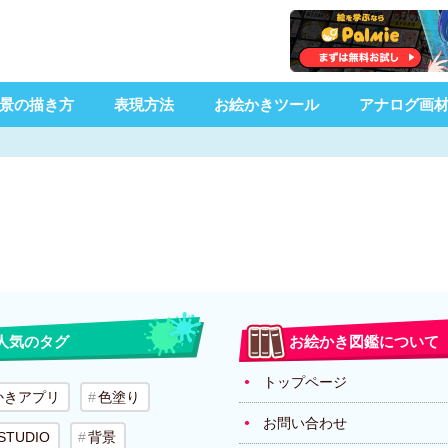
景の描き方
表現方法
お絵かきツール
アナログ画
人気のタグ
お絵かき図鑑について
トップページ
かきアプリ
色塗り
お問い合わせ
 STUDIO
背景