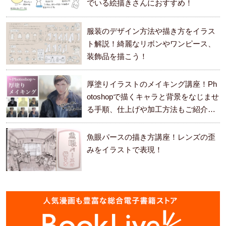
でいる絵描きさんにおすすめ！
服装のデザイン方法や描き方をイラス
ト解説！綺麗なリボンやワンピース、
装飾品を描こう！
厚塗りイラストのメイキング講座！Ph
otoshopで描くキャラと背景をなじませ
る手順、仕上げや加工方法もご紹介し
ます。
魚眼パースの描き方講座！レンズの歪
みをイラストで表現！