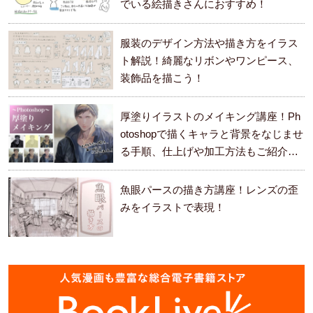
でいる絵描きさんにおすすめ！
服装のデザイン方法や描き方をイラス
ト解説！綺麗なリボンやワンピース、
装飾品を描こう！
厚塗りイラストのメイキング講座！Ph
otoshopで描くキャラと背景をなじませ
る手順、仕上げや加工方法もご紹介し
ます。
魚眼パースの描き方講座！レンズの歪
みをイラストで表現！