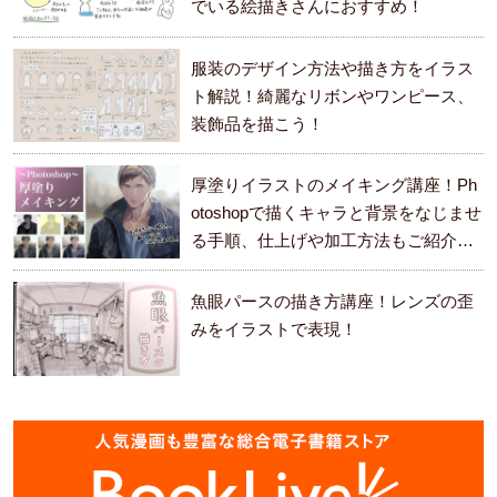
でいる絵描きさんにおすすめ！
服装のデザイン方法や描き方をイラス
ト解説！綺麗なリボンやワンピース、
装飾品を描こう！
厚塗りイラストのメイキング講座！Ph
otoshopで描くキャラと背景をなじませ
る手順、仕上げや加工方法もご紹介し
ます。
魚眼パースの描き方講座！レンズの歪
みをイラストで表現！