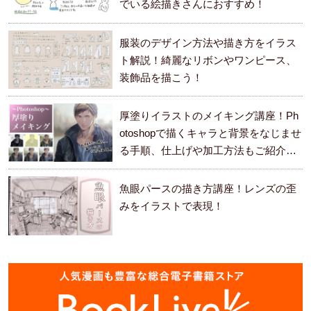
でいる絵描きさんにおすすめ！
服装のデザイン方法や描き方をイラス
ト解説！綺麗なリボンやワンピース、
装飾品を描こう！
厚塗りイラストのメイキング講座！Ph
otoshopで描くキャラと背景をなじませ
る手順、仕上げや加工方法もご紹介し
ます。
魚眼パースの描き方講座！レンズの歪
みをイラストで表現！