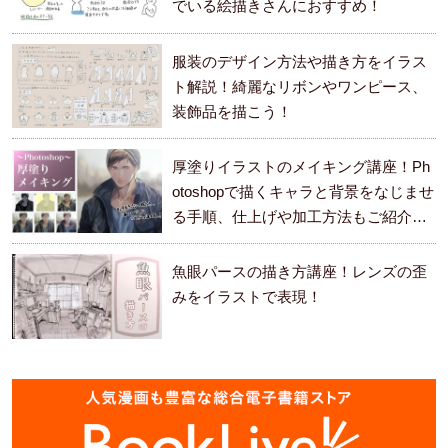
でいる絵描きさんにおすすめ！
服装のデザイン方法や描き方をイラス
ト解説！綺麗なリボンやワンピース、
装飾品を描こう！
厚塗りイラストのメイキング講座！Ph
otoshopで描くキャラと背景をなじませ
る手順、仕上げや加工方法もご紹介し
ます。
魚眼パースの描き方講座！レンズの歪
みをイラストで表現！