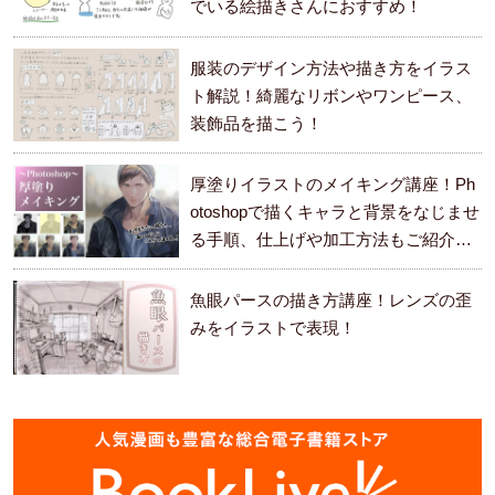
でいる絵描きさんにおすすめ！
服装のデザイン方法や描き方をイラス
ト解説！綺麗なリボンやワンピース、
装飾品を描こう！
厚塗りイラストのメイキング講座！Ph
otoshopで描くキャラと背景をなじませ
る手順、仕上げや加工方法もご紹介し
ます。
魚眼パースの描き方講座！レンズの歪
みをイラストで表現！