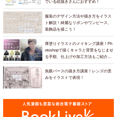
でいる絵描きさんにおすすめ！
服装のデザイン方法や描き方をイラス
ト解説！綺麗なリボンやワンピース、
装飾品を描こう！
厚塗りイラストのメイキング講座！Ph
otoshopで描くキャラと背景をなじませ
る手順、仕上げや加工方法もご紹介し
ます。
魚眼パースの描き方講座！レンズの歪
みをイラストで表現！