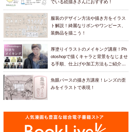
でいる絵描きさんにおすすめ！
服装のデザイン方法や描き方をイラス
ト解説！綺麗なリボンやワンピース、
装飾品を描こう！
厚塗りイラストのメイキング講座！Ph
otoshopで描くキャラと背景をなじませ
る手順、仕上げや加工方法もご紹介し
ます。
魚眼パースの描き方講座！レンズの歪
みをイラストで表現！