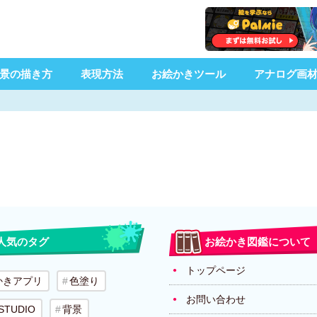
景の描き方
表現方法
お絵かきツール
アナログ画
人気のタグ
お絵かき図鑑について
トップページ
かきアプリ
色塗り
お問い合わせ
 STUDIO
背景