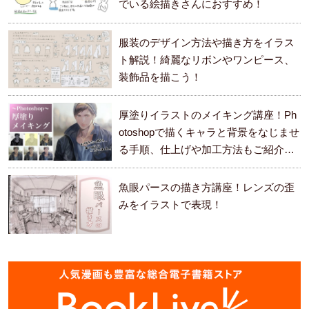
でいる絵描きさんにおすすめ！
服装のデザイン方法や描き方をイラス
ト解説！綺麗なリボンやワンピース、
装飾品を描こう！
厚塗りイラストのメイキング講座！Ph
otoshopで描くキャラと背景をなじませ
る手順、仕上げや加工方法もご紹介し
ます。
魚眼パースの描き方講座！レンズの歪
みをイラストで表現！