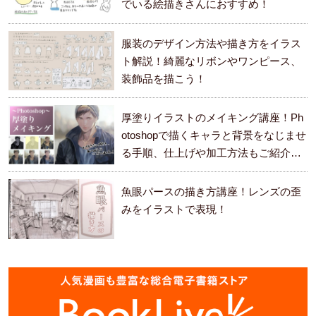
でいる絵描きさんにおすすめ！
服装のデザイン方法や描き方をイラス
ト解説！綺麗なリボンやワンピース、
装飾品を描こう！
厚塗りイラストのメイキング講座！Ph
otoshopで描くキャラと背景をなじませ
る手順、仕上げや加工方法もご紹介し
ます。
魚眼パースの描き方講座！レンズの歪
みをイラストで表現！