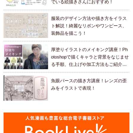
でいる絵描きさんにおすすめ！
服装のデザイン方法や描き方をイラス
ト解説！綺麗なリボンやワンピース、
装飾品を描こう！
厚塗りイラストのメイキング講座！Ph
otoshopで描くキャラと背景をなじませ
る手順、仕上げや加工方法もご紹介し
ます。
魚眼パースの描き方講座！レンズの歪
みをイラストで表現！