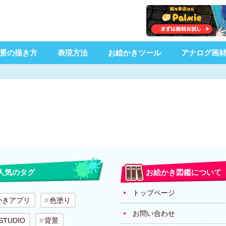
景の描き方
表現方法
お絵かきツール
アナログ画
人気のタグ
お絵かき図鑑について
トップページ
かきアプリ
色塗り
お問い合わせ
 STUDIO
背景