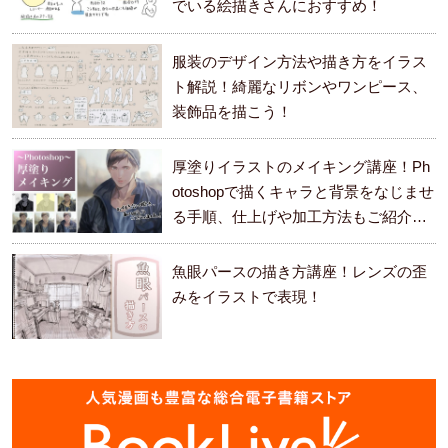
でいる絵描きさんにおすすめ！
服装のデザイン方法や描き方をイラス
ト解説！綺麗なリボンやワンピース、
装飾品を描こう！
厚塗りイラストのメイキング講座！Ph
otoshopで描くキャラと背景をなじませ
る手順、仕上げや加工方法もご紹介し
ます。
魚眼パースの描き方講座！レンズの歪
みをイラストで表現！