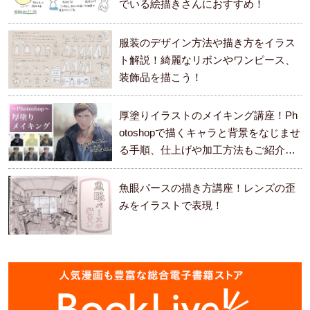
でいる絵描きさんにおすすめ！
服装のデザイン方法や描き方をイラス
ト解説！綺麗なリボンやワンピース、
装飾品を描こう！
厚塗りイラストのメイキング講座！Ph
otoshopで描くキャラと背景をなじませ
る手順、仕上げや加工方法もご紹介し
ます。
魚眼パースの描き方講座！レンズの歪
みをイラストで表現！