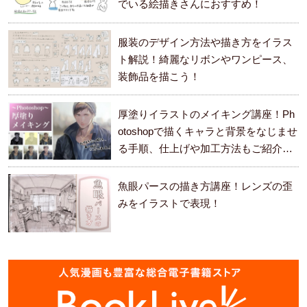
でいる絵描きさんにおすすめ！
服装のデザイン方法や描き方をイラス
ト解説！綺麗なリボンやワンピース、
装飾品を描こう！
厚塗りイラストのメイキング講座！Ph
otoshopで描くキャラと背景をなじませ
る手順、仕上げや加工方法もご紹介し
ます。
魚眼パースの描き方講座！レンズの歪
みをイラストで表現！