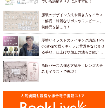
でいる絵描きさんにおすすめ！
服装のデザイン方法や描き方をイラス
ト解説！綺麗なリボンやワンピース、
装飾品を描こう！
厚塗りイラストのメイキング講座！Ph
otoshopで描くキャラと背景をなじませ
る手順、仕上げや加工方法もご紹介し
ます。
魚眼パースの描き方講座！レンズの歪
みをイラストで表現！