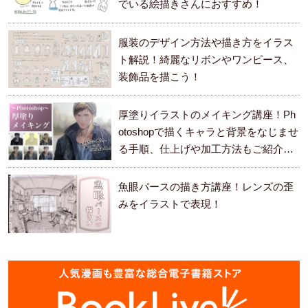
でいる絵描きさんにおすすめ！
服装のデザイン方法や描き方をイラス
ト解説！綺麗なリボンやワンピース、
装飾品を描こう！
厚塗りイラストのメイキング講座！Ph
otoshopで描くキャラと背景をなじませ
る手順、仕上げや加工方法もご紹介し
ます。
魚眼パースの描き方講座！レンズの歪
みをイラストで表現！